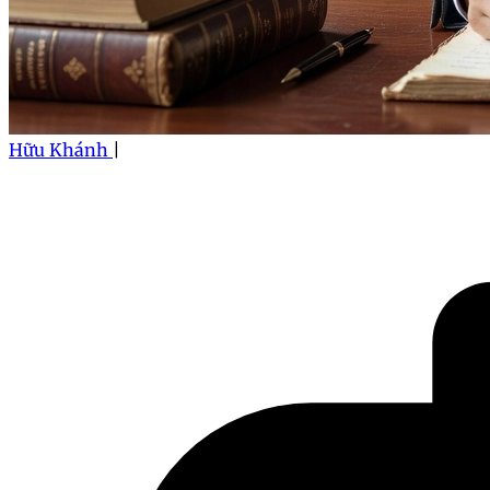
Hữu Khánh
|