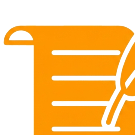
nude gái hàn vú to, mông
bự dâm đãng
Hoài An
•