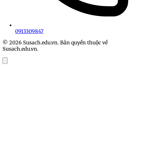
0913309847
© 2026 Susach.edu.vn. Bản quyền thuộc về
Susach.edu.vn.