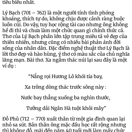
tiêu biểu nhất.
Lý Bạch (701 – 762) là một người tính tình phóng
khoáng, thích tự do, không chịu được cảnh ràng buộc
luồn cúi. Do vậy, tuy học rộng tài cao nhưng ông không
hề đi thì và chưa làm một chức quan gì chính thức cả.
Thơ của Lý Bạch phần lớn tập trung miêu tả vẻ đẹp của
thiên nhiên, nhưng cũng có nhiều bài phản ánh đời
sống của nhân dân. Đặc điểm nghệ thuật thơ Lý Bạch là
lời thơ đẹp và hào hùng, ý thơ có màu sắc của chủ nghĩa
lãng mạn. Bài thơ. Xa ngắm thác núi lại sau đây là một
ví dụ :
“Nắng rọi Hương Lô khói tía bay,
Xa trông dòng thác trước sông này :
Nước bay thẳng xuống ba nghìn thước,
Tưởng dải Ngân Hà tuột khỏi mây”
Đỗ Phủ (712 – 770) xuất thân từ một gia đình quan lại
nhỏ sa sút. Bản thân ông mặc đầu học rất rộng nhưng
thì không đỗ, mãi đến năm 40 tuổi mới làm mấy chức