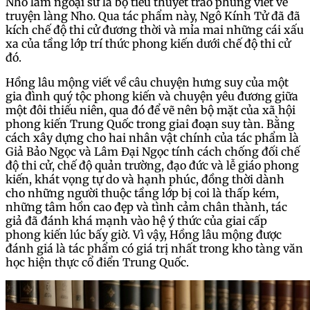
Nho lâm ngoại sử là bộ tiểu thuyết trào phúng viết về
truyện làng Nho. Qua tác phẩm này, Ngô Kính Tử đã đã
kích chế độ thi cử đương thời và mỉa mai những cái xấu
xa của tầng lớp trí thức phong kiến dưới chế độ thi cử
đó.
Hồng lâu mộng viết về câu chuyện hưng suy của một
gia đình quý tộc phong kiến và chuyện yêu đương giữa
một đôi thiếu niên, qua đó để vẽ nên bộ mặt của xã hội
phong kiến Trung Quốc trong giai đoạn suy tàn. Bằng
cách xây dựng cho hai nhân vật chính của tác phẩm là
Giả Bảo Ngọc và Lâm Đại Ngọc tính cách chống đối chế
độ thi cử, chế độ quản trường, đạo đức và lễ giáo phong
kiến, khát vọng tự do và hạnh phúc, đồng thời dành
cho những người thuộc tầng lớp bị coi là thấp kém,
những tâm hồn cao đẹp và tình cảm chân thành, tác
giả đã đánh khá mạnh vào hệ ý thức của giai cấp
phong kiến lúc bấy giờ. Vì vậy, Hồng lâu mộng được
đánh giá là tác phẩm có giá trị nhất trong kho tàng văn
học hiện thực cổ điển Trung Quốc.