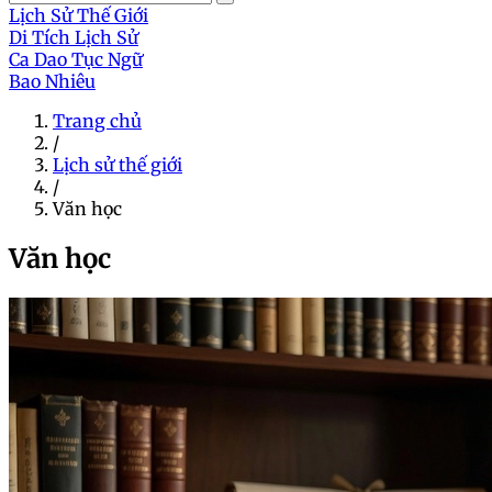
Lịch Sử Thế Giới
Di Tích Lịch Sử
Ca Dao Tục Ngữ
Bao Nhiêu
Trang chủ
/
Lịch sử thế giới
/
Văn học
Văn học