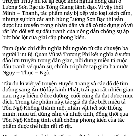
Truyện Thuỷ hử kể lại cuộc khởi nghĩa nông dân ở
Lương Sơn Bạc do Tống Giang lãnh đạo. Vì vậy thời
Minh – Thanh, tác phẩm này bị xếp vào loại sách cấm,
nhưng sự tích các anh hùng Lương Sơn Bạc thì vẫn
được lưu truyền trong nhân dân và đã có tác dụng cổ vũ
rất lớn đối với sự đấu tranh của nông dẫn chống sự áp
bức bóc lột của giai cấp phong kiến.
Tam Quốc chi diễn nghĩa bắt nguồn từ câu chuyện ba
người Lưu Bị. Quan Vũ và Trương Phi kết nghĩa ở vườn
đào lưu truyền trong dân gian, nội dung miêu tả cuộc
đấu tranh về quân sự, chính trị phức tạp giữa ba nước
Ngụy – Thục – Ngô.
Tây du kí viết về truyện Huyền Trang và các đồ đệ tìm
đường sang Ấn Độ lấy kinh Phật, trải qua rất nhiều gian
nan nguy hiểm ở dọc đường. cuối cùng đã đạt được mục
đích. Trong tác phẩm này, tác giả đã đặc biệt miêu tả
Tôn Ngộ Không thành một nhân vật hết sức thông
minh, mưu trí, dũng cảm và nhiệt tình, đồng thời qua
Tôn Ngộ Không tính chất chống phong kiến của tác
phẩm được thể hiện rất rõ rệt.