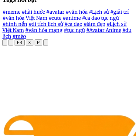
Vạn Lý Trường Thành: Ai là người đã xây dựng
nên kỳ quan này?
2026-07-18 08:00:01
Con đường tơ lụa trên biển quốc gia nào đã đi
qua?
2026-07-17 08:00:01