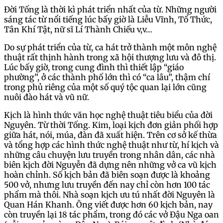
Đời Tống là thời kì phát triển nhất của từ. Những người
sáng tác từ nổi tiếng lúc bấy giờ là Liễu Vĩnh, Tổ Thức,
Tân Khí Tật, nữ sĩ Lí Thành Chiếu v,v…
Do sự phát triển của từ, ca hát trở thành một môn nghệ
thuật rất thịnh hành trong xã hội thượng lưu và đô thị.
Lúc bấy giờ, trong cung đình thì thiết lập “giáo
phường”, ở các thành phố lớn thì có “ca lâu”, thậm chí
trong phủ riêng của một số quý tộc quan lại lớn cũng
nuôi đào hát và vũ nữ.
Kịch là hình thức văn học nghệ thuật tiêu biểu của đời
Nguyên. Từ thời Tống. Kim, loại kịch đơn giản phối hợp
giữa hát, nói, múa, đàn đã xuất hiện. Trên cơ sở kế thừa
và tổng hợp các hình thức nghệ thuật như từ, hí kịch và
những câu chuyện lưu truyền trong nhân dân, các nhà
biên kịch đời Nguyễn đã dựng nên những vở ca vũ kịch
hoàn chỉnh. Số kịch bản đã biên soạn được là khoảng
500 vở, nhưng lưu truyền đến nay chỉ còn hơn 100 tác
phẩm mà thôi. Nhà soạn kịch ưu tú nhất đời Nguyên là
Quan Hán Khanh. Ông viết được hơn 60 kịch bản, nay
còn truyền lại 18 tác phẩm, trong đó các vở Đậu Nga oan