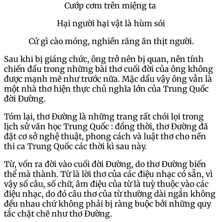
Cướp cơm trên miệng ta
Hại người hại vật là hùm sói
Cứ gì cào móng, nghiền răng ăn thịt người.
Sau khi bị giáng chức, ông trở nên bị quan, nên tính
chiến đấu trong những bài thơ cuối đời của ông không
được mạnh mẽ như trước nữa. Mặc dầu vậy ông vẫn là
một nhà thơ hiện thực chủ nghĩa lớn của Trung Quốc
đời Đường.
Tóm lại, thơ Đường là những trang rất chói lọi trong
lịch sử văn học Trung Quốc : đồng thời, thơ Đường đã
đặt cơ sở nghệ thuật, phong cách và luật thơ cho nền
thi ca Trung Quốc các thời kì sau này.
Từ, vốn ra đời vào cuối đời Đường, do thơ Đường biến
thể mà thành. Từ là lời thơ của các điệu nhạc có sẵn, vì
vậy số câu, số chữ, âm điệu của từ là tuỳ thuộc vào các
điệu nhạc, do đó câu thơ của từ thường dài ngắn không
đều nhau chứ không phải bị ràng buộc bởi những quy
tắc chặt chẽ như thơ Đường.