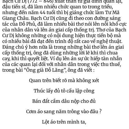
Bạch Cư Dị (772 – 846) xuất thân từ gia đình quan lại,
đậu tiến sĩ, đã làm nhiều chức quan to trong triều,
nhưng đến năm 44 tuổi thì bị giáng chức làm Tư Mã
Giang Châu. Bạch Cư Dị cũng đi theo con đường sáng
tác của Đỗ Phủ, đã làm nhiều bài thơ nói lên nỗi khổ cực
của nhân dân và lên án giai cấp thống trị. Thơ của Bạch
Cư Dị không những có nội dung hiện thực tiến bộ mà
có nhiều bài đã đạt đến trình độ rất cao về nghệ thuật.
Đáng chú ý hơn nữa là trong những bài thơ lên án giai
cấp thống trị, ông đã dùng những lời lẽ khi thì chua
cay, khi thì quyết liệt. Ví dụ lên án sự ức hiếp tàn nhẫn
của các quan lại đối với nhân dân trong việc thu thuế,
trong bài “Ông già Đỗ Lăng”, ông đã viết :
Quan trên biết rõ mà không xét
Thúc lấy đủ tô cấu lập công
Bán đất cầm dâu nộp cho đủ
Cơm áo sang năm trông vào đâu ?
Lột áo trên mình ta,