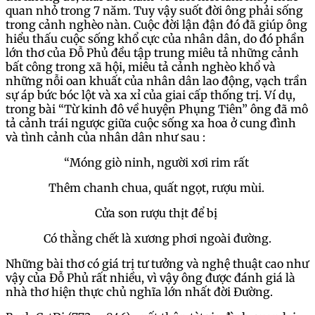
quan nhỏ trong 7 năm. Tuy vậy suốt đời ông phải sống
trong cảnh nghèo nàn. Cuộc đời lận đận đó đã giúp ông
hiểu thấu cuộc sống khổ cực của nhân dân, do đó phần
lớn thơ của Đỗ Phủ đều tập trung miêu tả những cảnh
bất công trong xã hội, miêu tả cảnh nghèo khổ và
những nỗi oan khuất của nhân dân lao động, vạch trần
sự áp bức bóc lột và xa xỉ của giai cấp thống trị. Ví dụ,
trong bài “Từ kinh đô về huyện Phụng Tiên” ông đã mô
tả cảnh trái ngược giữa cuộc sống xa hoa ở cung đình
và tình cảnh của nhân dân như sau :
“Móng giò ninh, người xơi rim rất
Thêm chanh chua, quất ngọt, rượu mùi.
Cửa son rượu thịt để bị
Có thằng chết là xương phơi ngoài đường.
Những bài thơ có giá trị tư tưởng và nghệ thuật cao như
vậy của Đỗ Phủ rất nhiều, vì vậy ông được đánh giá là
nhà thơ hiện thực chủ nghĩa lớn nhất đời Đường.