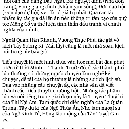
(nỗi oan của nàng Đậu Nga), Bái nguyệt đình (Nhà đón
trăng), Vọng giang đình (Nhà ngắm sông), Đơn đạo hội
(Đơn đạo dự hội) v.v… là có giá trị nhất. Qua các tác
phẩm ấy, tác giả đã lên án nền thống trị tàn bạo của quý
tộc Mông Cổ và thể hiện tinh thần đấu tranh vì chính
nghĩa của mình.
Ngoài Quan Hán Khanh, Vương Thực Phủ, tác giả vở
kịch Tây Sương Ki (Mái tây) cũng là một nhà soạn kịch
nổi tiếng lúc bấy giờ.
Tiểu thuyết là một hình thức văn học mới bắt đầu phát
triển từ thời Minh – Thanh. Trước đó, ở các thành phố
lớn thường có những người chuyên làm nghề kể
chuyện, đề tài của họ thường là những sự tích lịch sử.
Dựa vào những câu chuyện ấy, các nhà văn đã viết
thành các “tiểu thuyết chương hội”. Những tác phẩm
lớn và nổi tiếng trong giai đoạn này là Truyện Thuỷ hi
của Thi Nại Am, Tam quốc chi diễn nghĩa của La Quán
Trung, Tây du kí của Ngô Thừa Ân, Nho làm ngoại sử
của Ngô Kính Tử, Hồng lâu mộng của Tào Tuyết Cần
v.v…