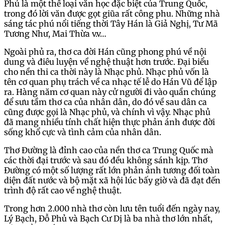
Phủ là một thể loại văn học đặc biệt của Trung Quốc,
trong đó lời văn được gọt giũa rất công phu. Những nhà
sáng tác phú nổi tiếng thời Tây Hán là Giả Nghị, Tư Mã
Tương Như, Mai Thừa v.v…
Ngoài phủ ra, thơ ca đời Hán cũng phong phú về nội
dung và điêu luyện về nghệ thuật hơn trước. Đại biểu
cho nền thi ca thời này là Nhạc phủ. Nhạc phủ vốn là
tên cơ quan phụ trách về ca nhạc tế lễ do Hán Vũ để lập
ra. Hàng năm cơ quan này cử người đi vào quần chúng
để sưu tầm thơ ca của nhân dân, do đó về sau dân ca
cũng được gọi là Nhạc phủ, và chính vì vậy. Nhạc phủ
đã mang nhiều tính chất hiện thực phản ánh được đời
sống khổ cực và tình cảm của nhân dân.
Thơ Đường là đỉnh cao của nền thơ ca Trung Quốc mà
các thời đại trước và sau đó đều không sánh kịp. Thơ
Đường có một số lượng rất lớn phản ảnh tương đối toàn
diện đất nước và bộ mặt xã hội lúc bấy giờ và đã đạt đến
trình độ rất cao về nghệ thuật.
Trong hơn 2.000 nhà thơ còn lưu tên tuổi đến ngày nay,
Lý Bạch, Đỗ Phủ và Bạch Cư Dị là ba nhà thơ lớn nhất,