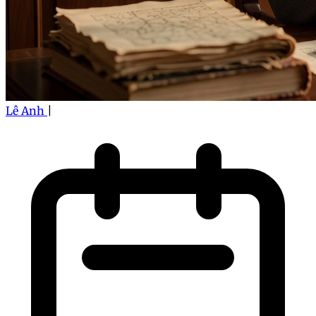
Lê Anh
|